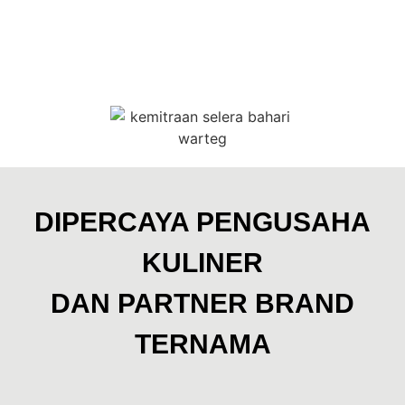
[franchise kharisma ba
Kami menyajikan informasi komprehensif mengenai [waralaba
Kemitraan Warteg Murah: [fra
Jelajahi berbagai opsi kemitraan termasuk [franchise warte
DIPERCAYA PENGUSAHA
[harga franchise warteg] dan "bi
KULINER
Dapatkan detail mengenai [harga franchise warteg bahari],
DAN PARTNER BRAND
"bisnis warteg kekinian" dan [fr
TERNAMA
Pahami dinamika [bisnis warteg franchise], [bisnis warteg 