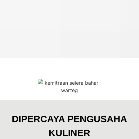
[franchise kharisma ba
Kami menyajikan informasi komprehensif mengenai [waralaba
Kemitraan Warteg Murah: [fra
Jelajahi berbagai opsi kemitraan termasuk [franchise warte
DIPERCAYA PENGUSAHA
[harga franchise warteg] dan "bi
KULINER