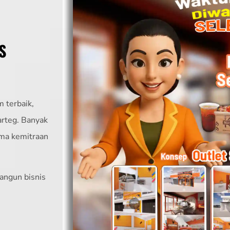
S
 terbaik,
arteg. Banyak
ama kemitraan
angun bisnis