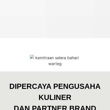
[franchise kharisma ba
Kami menyajikan informasi komprehensif mengenai [waralaba
Kemitraan Warteg Murah: [fra
Jelajahi berbagai opsi kemitraan termasuk [franchise warte
DIPERCAYA PENGUSAHA
[harga franchise warteg] dan "bi
KULINER
Dapatkan detail mengenai [harga franchise warteg bahari],
DAN PARTNER BRAND