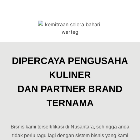
[franchise kharisma ba
Kami menyajikan informasi komprehensif mengenai [waralaba
Kemitraan Warteg Murah: [fra
Jelajahi berbagai opsi kemitraan termasuk [franchise warte
DIPERCAYA PENGUSAHA
[harga franchise warteg] dan "bi
KULINER
Dapatkan detail mengenai [harga franchise warteg bahari],
DAN PARTNER BRAND
"bisnis warteg kekinian" dan [fr
TERNAMA
Pahami dinamika [bisnis warteg franchise], [bisnis warteg 
Bisnis kami tersertifikasi di Nusantara, sehingga anda
tidak perlu ragu lagi dengan sistem bisnis yang kami