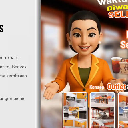
S
 terbaik,
arteg. Banyak
ama kemitraan
angun bisnis