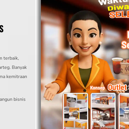
S
 terbaik,
arteg. Banyak
ama kemitraan
angun bisnis