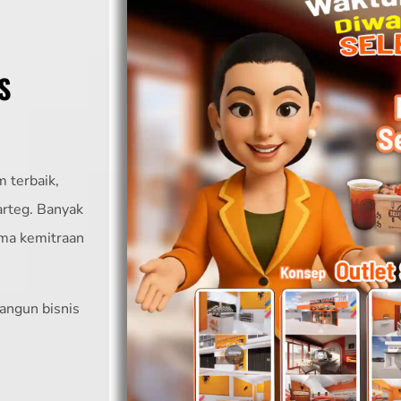
S
 terbaik,
arteg. Banyak
ama kemitraan
angun bisnis