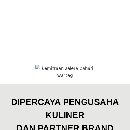
[franchise kharisma ba
Kami menyajikan informasi komprehensif mengenai [waralaba
Kemitraan Warteg Murah: [fra
Jelajahi berbagai opsi kemitraan termasuk [franchise warte
DIPERCAYA PENGUSAHA
[harga franchise warteg] dan "bi
KULINER
Dapatkan detail mengenai [harga franchise warteg bahari],
DAN PARTNER BRAND