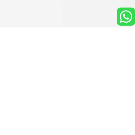
[franchise kharisma ba
Kami menyajikan informasi komprehensif mengenai [waralaba
Kemitraan Warteg Murah: [fra
Jelajahi berbagai opsi kemitraan termasuk [franchise warte
[harga franchise warteg] dan "bi
Dapatkan detail mengenai [harga franchise warteg bahari],
DIPERCAYA PENGUSAHA
"bisnis warteg kekinian" dan [fr
KULINER
Pahami dinamika [bisnis warteg franchise], [bisnis warteg 