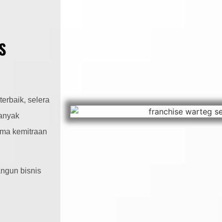
S
erbaik, selera
Banyak
ama kemitraan
ngun bisnis