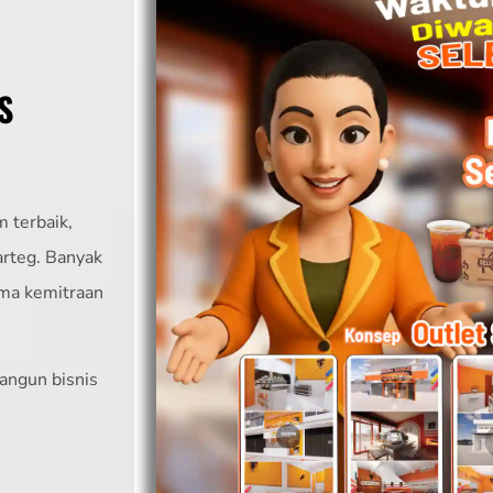
S
 terbaik,
arteg. Banyak
ama kemitraan
angun bisnis