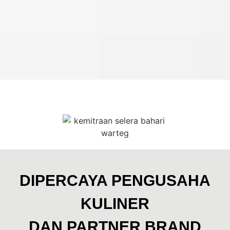
[franchise kharisma ba
Kami menyajikan informasi komprehensif mengenai [waralaba
Kemitraan Warteg Murah: [fra
Jelajahi berbagai opsi kemitraan termasuk [franchise warte
DIPERCAYA PENGUSAHA
[harga franchise warteg] dan "bi
KULINER
Dapatkan detail mengenai [harga franchise warteg bahari],
DAN PARTNER BRAND