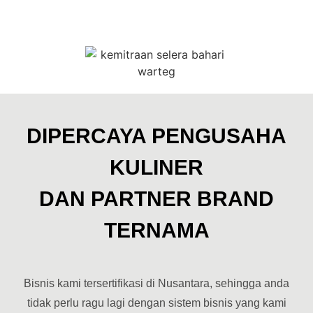
[franchise kharisma ba
Kami menyajikan informasi komprehensif mengenai [waralaba
Kemitraan Warteg Murah: [fra
Jelajahi berbagai opsi kemitraan termasuk [franchise warte
DIPERCAYA PENGUSAHA
[harga franchise warteg] dan "bi
KULINER
Dapatkan detail mengenai [harga franchise warteg bahari],
DAN PARTNER BRAND
"bisnis warteg kekinian" dan [fr
TERNAMA
Pahami dinamika [bisnis warteg franchise], [bisnis warteg 
Bisnis kami tersertifikasi di Nusantara, sehingga anda
tidak perlu ragu lagi dengan sistem bisnis yang kami